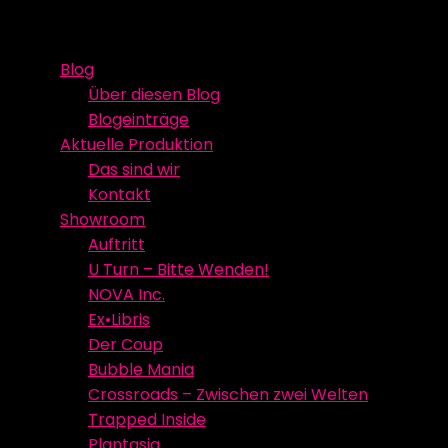
Skip
Event Media/Spatial Experience
Studioproduktion
to
Blog
content
Über diesen Blog
Blogeinträge
Aktuelle Produktion
Das sind wir
Kontakt
Showroom
Auftritt
U Turn – Bitte Wenden!
NOVA Inc.
Ex•Libris
Der Coup
Bubble Mania
Crossroads – Zwischen zwei Welten
Trapped Inside
Plantasia