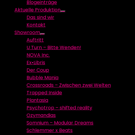
Blogeinträge
menu
Aktuelle Produktion
Show
Das sind wir
sub
Kontakt
menu
Showroom
Show
Auftritt
sub
U Turn – Bitte Wenden!
menu
NOVA Inc.
Ex•Libris
Der Coup
Bubble Mania
Crossroads – Zwischen zwei Welten
Trapped Inside
Plantasia
Psychotrop – shifted reality
Ozymandias
Somnium – Modular Dreams
Schlemmer x Beats