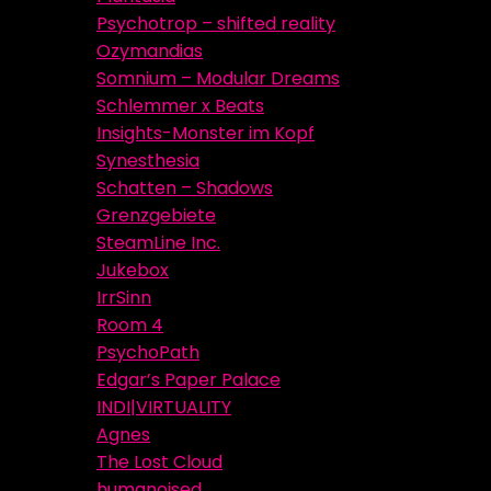
Psychotrop – shifted reality
Ozymandias
Somnium – Modular Dreams
Schlemmer x Beats
Insights-Monster im Kopf
Synesthesia
Schatten – Shadows
Grenzgebiete
SteamLine Inc.
Jukebox
IrrSinn
Room 4
PsychoPath
Edgar’s Paper Palace
INDI|VIRTUALITY
Agnes
The Lost Cloud
humanoised