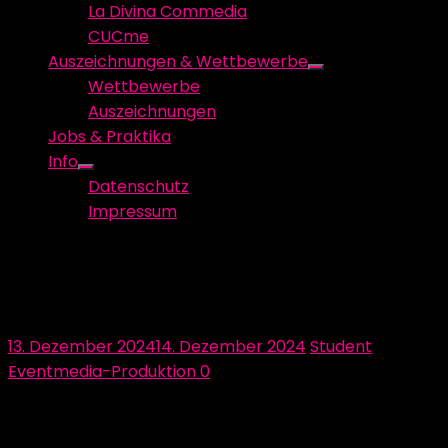
La Divina Commedia
CUCme
Auszeichnungen & Wettbewerbe
Show
Wettbewerbe
sub
Auszeichnungen
menu
Jobs & Praktika
Info
Show
Datenschutz
sub
Impressum
menu
Licht: Wie wir unsere Vision zum
Leuchten bringen
Posted
Author
13. Dezember 2024
14. Dezember 2024
Student
on
Eventmedia-Produktion
0
Ohne Licht in unserer Installation würden die Besucher
wortwörtlich im Dunkeln tappen. Jedoch geht die