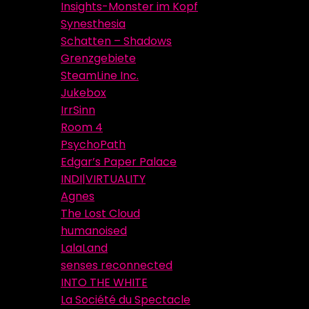
Insights-Monster im Kopf
Synesthesia
Schatten – Shadows
Grenzgebiete
SteamLine Inc.
Jukebox
IrrSinn
Room 4
PsychoPath
Edgar’s Paper Palace
INDI|VIRTUALITY
Agnes
The Lost Cloud
humanoised
LalaLand
senses reconnected
INTO THE WHITE
La Société du Spectacle