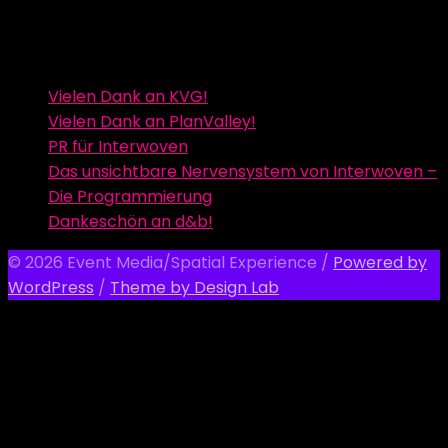
Vielen Dank an KVG!
Vielen Dank an PlanValley!
PR für Interwoven
Das unsichtbare Nervensystem von Interwoven –
Die Programmierung
Dankeschön an d&b!
© 2026 Event Media/Spatial Experience
/
Powered by
WordPress
/
Theme by Design Lab