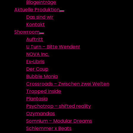
Blogeinträge
menu
Aktuelle Produktion
Show
Das sind wir
sub
Kontakt
menu
Showroom
Show
Auftritt
sub
U Turn – Bitte Wenden!
menu
NOVA Inc.
Ex•Libris
Der Coup
Bubble Mania
Crossroads – Zwischen zwei Welten
Trapped Inside
Plantasia
Psychotrop – shifted reality
Ozymandias
Somnium – Modular Dreams
Schlemmer x Beats