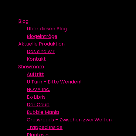
Skip
Event Media/Spatial Experience
Studioproduktion
to
Blog
content
Über diesen Blog
Blogeinträge
Aktuelle Produktion
Das sind wir
Kontakt
Showroom
Auftritt
U Turn – Bitte Wenden!
NOVA Inc.
Ex•Libris
Der Coup
Bubble Mania
Crossroads – Zwischen zwei Welten
Trapped Inside
Plantasia