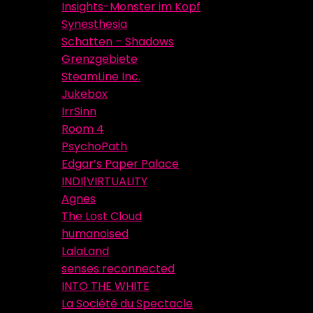
Insights-Monster im Kopf
Synesthesia
Schatten – Shadows
Grenzgebiete
SteamLine Inc.
Jukebox
IrrSinn
Room 4
PsychoPath
Edgar’s Paper Palace
INDI|VIRTUALITY
Agnes
The Lost Cloud
humanoised
LalaLand
senses reconnected
INTO THE WHITE
La Société du Spectacle