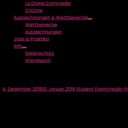
La Divina Commedia
CUCme
Auszeichnungen & Wettbewerbe
Show
Wettbewerbe
sub
Auszeichnungen
menu
Jobs & Praktika
Info
Show
Datenschutz
sub
Impressum
menu
Prototyping – vom Konzept in die Re
Posted
Author
4. Dezember 2018
10. Januar 2019
Student Eventmedia-P
on
Prototyping ist der kreative, sich wiederholende Prozes
technische Machbarkeit des Konzepts überprüft wird. 
Vorhandenes erweitern.
Die Medientec