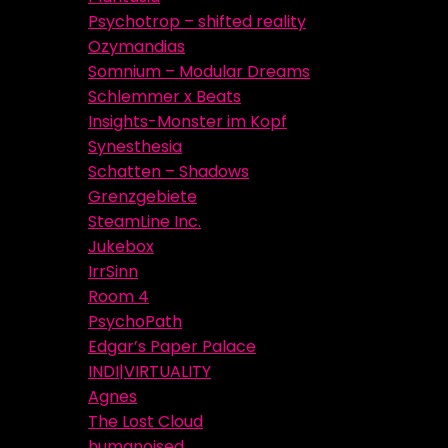
Psychotrop – shifted reality
Ozymandias
Somnium – Modular Dreams
Schlemmer x Beats
Insights-Monster im Kopf
Synesthesia
Schatten – Shadows
Grenzgebiete
SteamLine Inc.
Jukebox
IrrSinn
Room 4
PsychoPath
Edgar’s Paper Palace
INDI|VIRTUALITY
Agnes
The Lost Cloud
humanoised