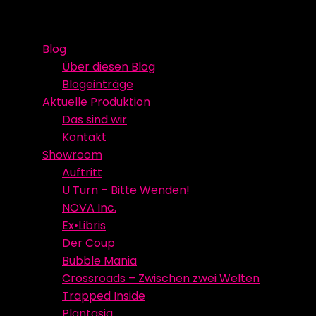
Skip
Event Media/Spatial Experience
Studioproduktion
to
Blog
content
Über diesen Blog
Blogeinträge
Aktuelle Produktion
Das sind wir
Kontakt
Showroom
Auftritt
U Turn – Bitte Wenden!
NOVA Inc.
Ex•Libris
Der Coup
Bubble Mania
Crossroads – Zwischen zwei Welten
Trapped Inside
Plantasia