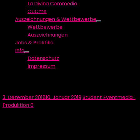
La Divina Commedia
CUCme
Auszeichnungen & Wettbewerbe
Show
Wettbewerbe
sub
Auszeichnungen
menu
Jobs & Praktika
Info
Show
Datenschutz
sub
Impressum
menu
Teamvorstellung – Moritz
Posted
Author
3. Dezember 2018
10. Januar 2019
Student Eventmedia-
on
Produktion
0
Heute stellen wir euch Moritz vor.
Er arbeitet in der Mediensteuerung, in der