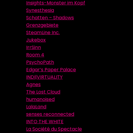
Insights-Monster im Kopf
Synesthesia
Schatten – Shadows
Grenzgebiete
SteamLine Inc.
Jukebox
IrrSinn
Room 4
PsychoPath
Edgar’s Paper Palace
INDI|VIRTUALITY
Agnes
The Lost Cloud
humanoised
LalaLand
senses reconnected
INTO THE WHITE
La Société du Spectacle